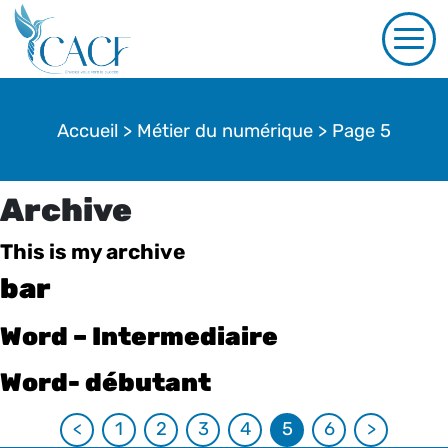
Accueil
>
Métier du numérique
>
Page 5
Archive
This is my archive
bar
Word – Intermediaire
Word- débutant
<
1
2
3
4
5
6
>