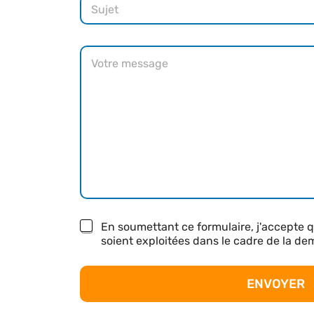
S
i
u
l
j
*
e
M
t
e
s
s
a
g
e
*
R
En soumettant ce formulaire, j'accepte q
G
soient exploitées dans le cadre de la d
P
D
*
ENVOYER