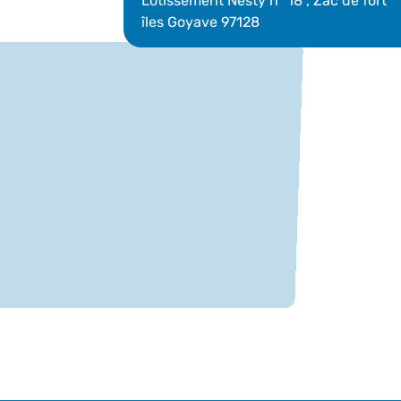
Lotissement Nesty n° 18 , Zac de fort
îles Goyave 97128