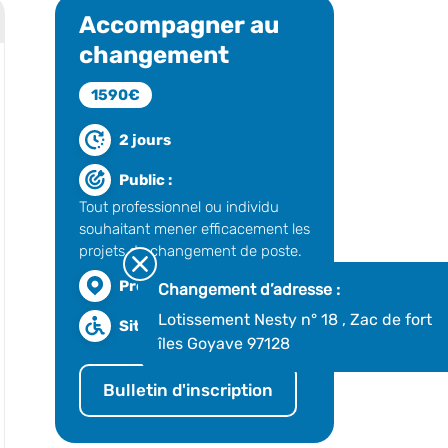
Accompagner au
changement
1590€
2 jours
Public :
Tout professionnel ou individu
souhaitant mener efficacement les
projets de changement de poste.
Présentiel
Changement d’adresse :
Lotissement Nesty n° 18 , Zac de fort
Site accessible
îles Goyave 97128
Bulletin d'inscription