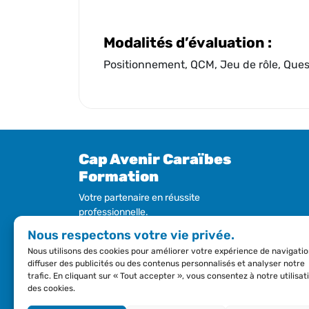
Modalités d’évaluation :
Positionnement, QCM, Jeu de rôle, Quest
Cap Avenir Caraïbes
Formation
Votre partenaire en réussite
professionnelle.
Nous offrons une gamme complète de
Nous respectons votre vie privée.
formations conçues pour vous aider à
Nous utilisons des cookies pour améliorer votre expérience de navigatio
développer vos compétences et atteindre
diffuser des publicités ou des contenus personnalisés et analyser notre
vos objectifs.
trafic. En cliquant sur « Tout accepter », vous consentez à notre utilisat
des cookies.